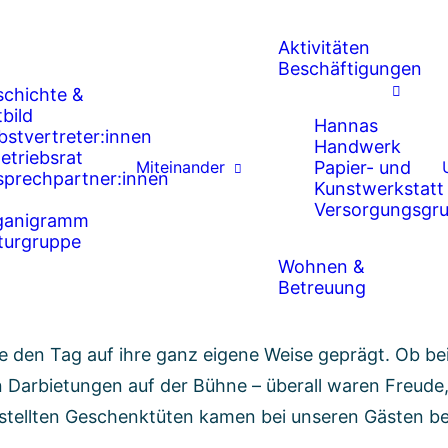
Aktivitäten
Beschäftigungen
benfels – was für ein Fest!
chichte &
tbild
Hannas
bstvertreter:innen
Handwerk
etriebsrat
Miteinander
Papier- und
sprechpartner:innen
Kunstwerkstatt
Versorgungsgr
ganigramm
n besonderer
Meilenstein, sondern vor allem ein wun
turgruppe
Momente.
Wohnen &
Betreuung
nerung bleiben.
erinnen und Assistenznehmer
haben die Feier zu etw
e den Tag auf ihre ganz
eigene Weise geprägt. Ob bei
en Darbietungen auf der Bühne
– überall waren Freud
estellten Geschenktüten
kamen bei unseren Gästen bes