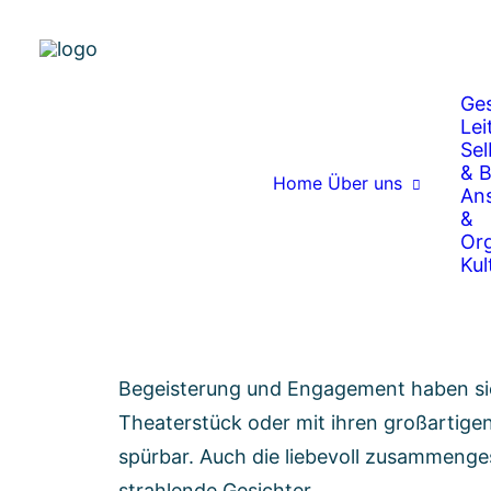
50 Jahre Camphill Lie
Ges
Lei
Sel
& B
Home
Über uns
An
&
Or
Unsere Jubiläumsfeier war nicht nur ei
Kul
Musik, Lachen und vieler berührender 
Dieses Fest wird uns noch lange in Erin
Ganz besonders unsere Assistenznehm
Begeisterung und Engagement haben si
Theaterstück oder mit ihren großartig
spürbar. Auch die liebevoll zusammeng
strahlende Gesichter.