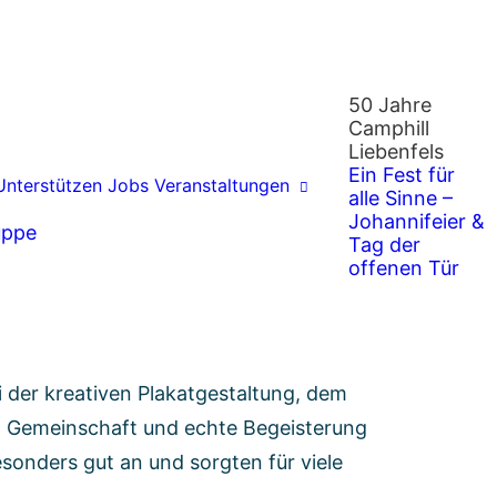
50 Jahre
Camphill
Liebenfels
Ein Fest für
Unterstützen
Jobs
Veranstaltungen
alle Sinne –
Johannifeier &
uppe
Tag der
derschöner Tag
voller Begegnungen,
offenen Tür
as Einzigartigem gemacht. Mit viel Herz,
 der kreativen Plakatgestaltung, dem
e, Gemeinschaft und echte Begeisterung
onders gut an und sorgten für viele