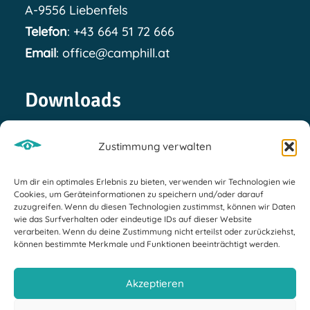
A-9556 Liebenfels
Telefon
:
+43 664 51 72 666
Email
:
office@camphill.at
Downloads
Leitbild
Zustimmung verwalten
Leitbild in einfacher Sprache
Um dir ein optimales Erlebnis zu bieten, verwenden wir Technologien wie
Organigramm
Cookies, um Geräteinformationen zu speichern und/oder darauf
zuzugreifen. Wenn du diesen Technologien zustimmst, können wir Daten
Voraussetzungen zur Aufnahme
wie das Surfverhalten oder eindeutige IDs auf dieser Website
verarbeiten. Wenn du deine Zustimmung nicht erteilst oder zurückziehst,
können bestimmte Merkmale und Funktionen beeinträchtigt werden.
Akzeptieren